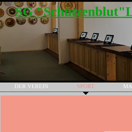
SG "Schützenblut"
DER VEREIN
SPORT
MA