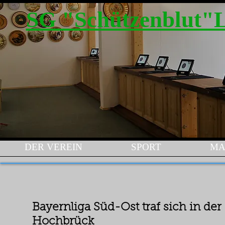
SG "Schützenblut"
DER VEREIN
SPORT
MA
Bayernliga Süd-Ost traf sich in d
Hochbrück