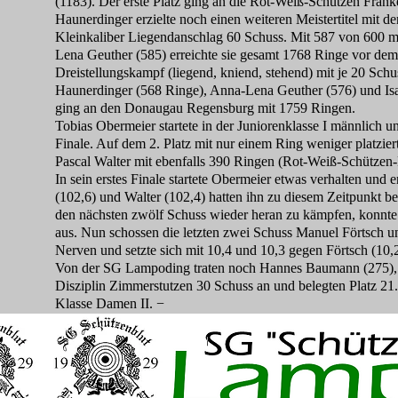
(1183). Der erste Platz ging an die Rot-Weiß-Schützen Frank
Haunerdinger erzielte noch einen weiteren Meistertitel mit d
Kleinkaliber Liegendanschlag 60 Schuss. Mit 587 von 600 m
Lena Geuther (585) erreichte sie gesamt 1768 Ringe vor d
Dreistellungskampf (liegend, kniend, stehend) mit je 20 Sc
Haunerdinger (568 Ringe), Anna-Lena Geuther (576) und Isabe
ging an den Donaugau Regensburg mit 1759 Ringen.
Tobias Obermeier startete in der Juniorenklasse I männlich 
Finale. Auf dem 2. Platz mit nur einem Ring weniger platzie
Pascal Walter mit ebenfalls 390 Ringen (Rot-Weiß-Schützen
In sein erstes Finale startete Obermeier etwas verhalten und
(102,6) und Walter (102,4) hatten ihn zu diesem Zeitpunkt be
den nächsten zwölf Schuss wieder heran zu kämpfen, konnte 
aus. Nun schossen die letzten zwei Schuss Manuel Förtsch und
Nerven und setzte sich mit 10,4 und 10,3 gegen Förtsch (10,
Von der SG Lampoding traten noch Hannes Baumann (275), Mi
Disziplin Zimmerstutzen 30 Schuss an und belegten Platz 21.
Klasse Damen II. −