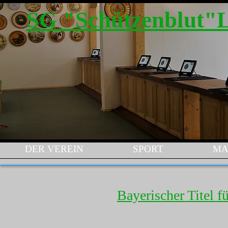
SG "Schützenblut"
DER VEREIN
SPORT
MA
Bayerischer Titel 