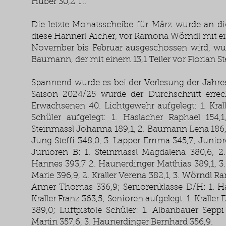
Huber 30,2 T..
Die letzte Monatsscheibe für März wurde an d
diese Hannerl Aicher, vor Ramona Wörndl mit ei
November bis Februar ausgeschossen wird, wu
Baumann, der mit einem 13,1 Teiler vor Florian St
Spannend wurde es bei der Verlesung der Jahre
Saison 2024/25 wurde der Durchschnitt errec
Erwachsenen 40. Lichtgewehr aufgelegt: 1. Krall
Schüler aufgelegt: 1. Haslacher Raphael 154,1
Steinmassl Johanna 189,1, 2. Baumann Lena 186,2
Jung Steffi 348,0, 3. Lapper Emma 345,7; Junior
Junioren B: 1. Steinmassl Magdalena 380,6, 2
Hannes 393,7 2. Haunerdinger Matthias 389,1, 3.
Marie 396,9, 2. Kraller Verena 382,1, 3. Wörndl Ra
Anner Thomas 336,9; Seniorenklasse D/H: 1. Ha
Kraller Franz 363,5; Senioren aufgelegt: 1. Kralle
389,0; Luftpistole Schüler: 1. Albanbauer Sepp
Martin 357,6, 3. Haunerdinger Bernhard 356,9.