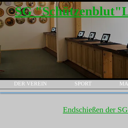
SG "Schützenblut"
DER VEREIN
SPORT
MA
Endschießen der SG